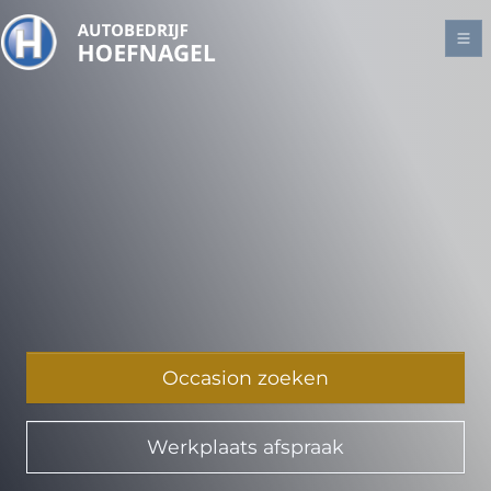
Occasion zoeken
Werkplaats afspraak