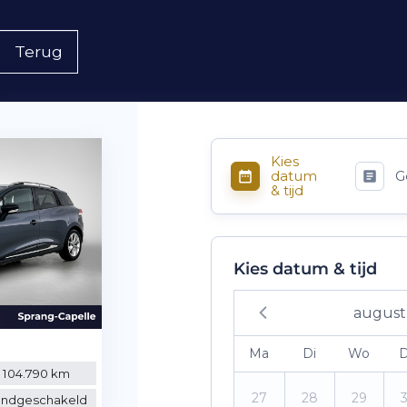
Terug
Kies
datum
G
& tijd
Kies datum & tijd
august
Ma
Di
Wo
104.790 km
27
28
29
ndgeschakeld