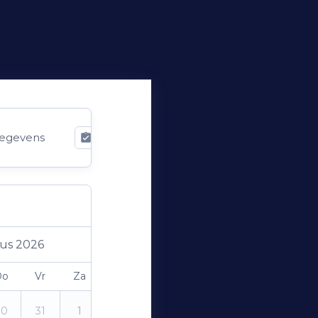
egevens
Bevestiging
us 2026
Do
Vr
Za
Zo
30
31
1
2