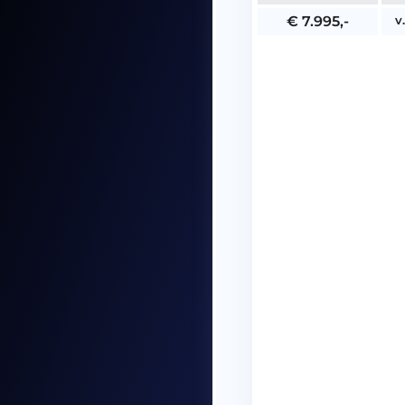
v
€ 7.995,-