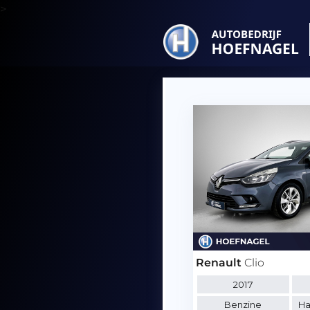
>
Renault
Clio
2017
Benzine
Ha