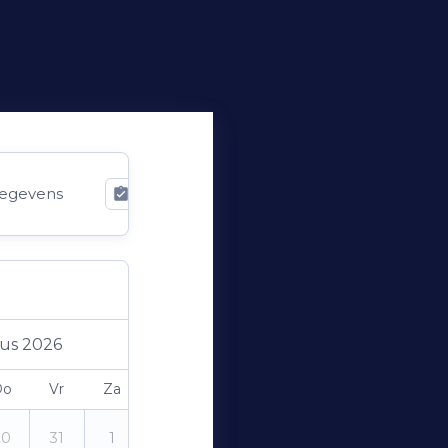
egevens
Bevestiging
us 2026
Do
Vr
Za
Zo
30
31
1
2