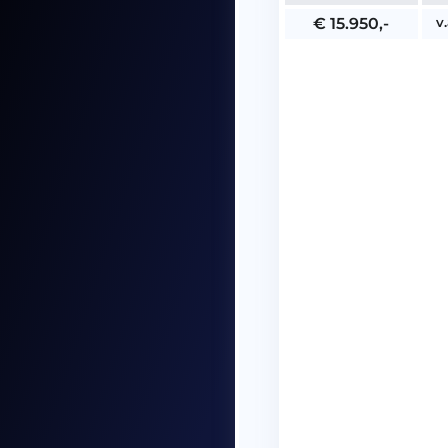
v
€ 15.950,-