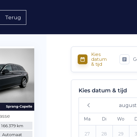
Terug
Kies
datum
G
& tijd
Kies datum & tijd
august
asse
Ma
Di
Wo
166.379 km
27
28
29
Automaat