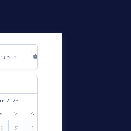
egevens
Bevestiging
us 2026
Do
Vr
Za
Zo
30
31
1
2