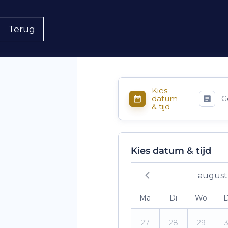
Terug
Kies
datum
G
& tijd
Kies datum & tijd
august
Ma
Di
Wo
27
28
29