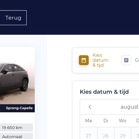
Terug
Kies
datum
G
& tijd
Kies datum & tijd
august
Ma
Di
Wo
19.650 km
27
28
29
Automaat