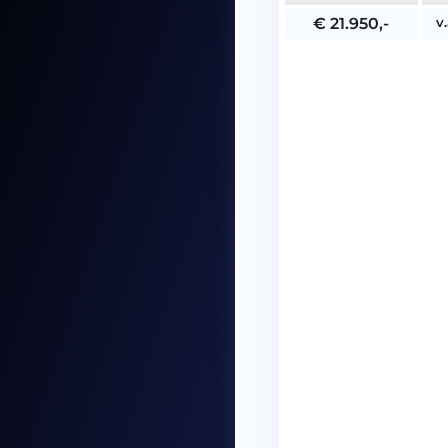
v
€ 21.950,-