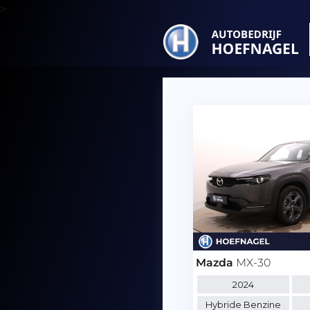
>
Mazda
MX-30
2024
Hybride Benzine