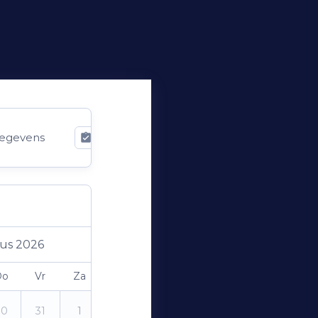
egevens
Bevestiging
us 2026
Do
Vr
Za
Zo
30
31
1
2