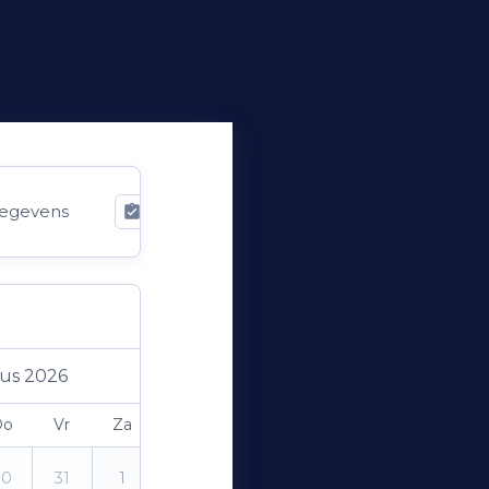
egevens
Bevestiging
us 2026
Do
Vr
Za
Zo
30
31
1
2