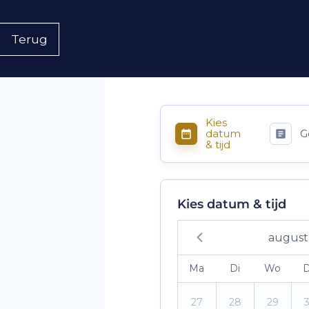
Terug
Kies
datum
G
& tijd
Kies datum & tijd
august
Ma
Di
Wo
27
28
29