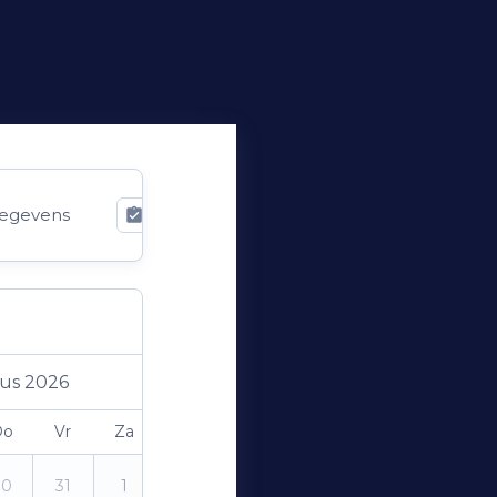
egevens
Bevestiging
us 2026
Do
Vr
Za
Zo
30
31
1
2