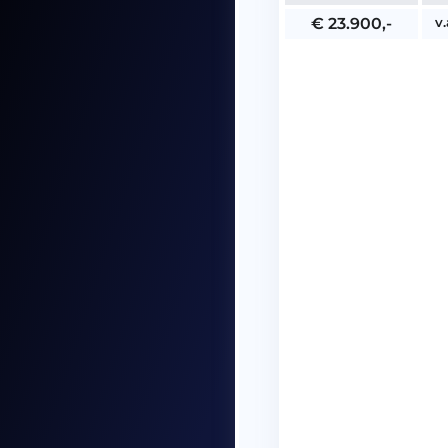
v
€ 23.900,-