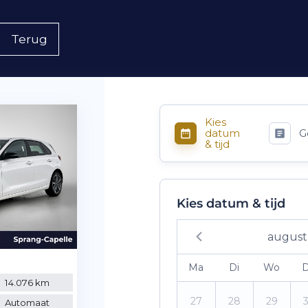
Terug
Kies
datum
G
& tijd
Kies datum & tijd
august
Ma
Di
Wo
14.076 km
27
28
29
Automaat