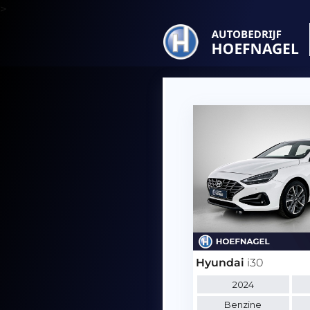
>
Hyundai
i30
2024
Benzine