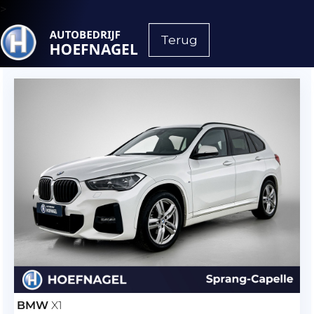
>
Terug
BMW
X1