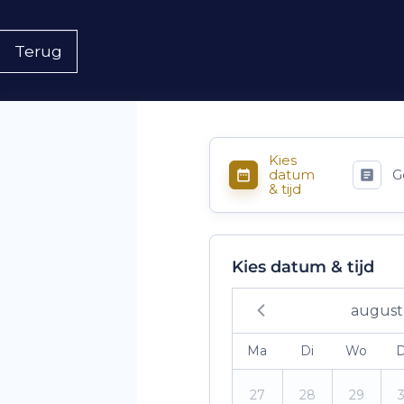
Terug
Kies
datum
G
& tijd
Kies datum & tijd
august
Ma
Di
Wo
27
28
29