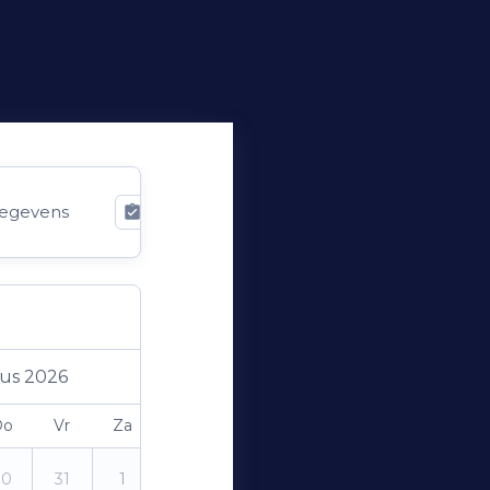
egevens
Bevestiging
us 2026
Do
Vr
Za
Zo
30
31
1
2