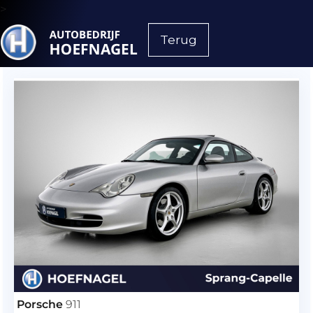
>
Terug
Porsche
911