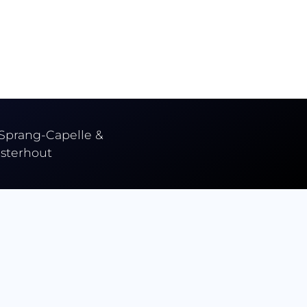
 Sprang-Capelle &
sterhout