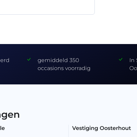
eerd
gemiddeld 350
In
occasions voorradig
Oo
ngen
le
Vestiging Oosterhout