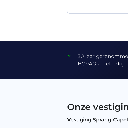
30 jaar gerenomm
BOVAG autobedrijf
Onze vestigi
Vestiging Sprang-Capel