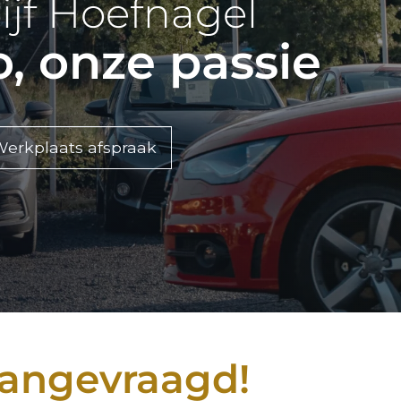
ijf Hoefnagel
, onze passie
erkplaats afspraak
aangevraagd!