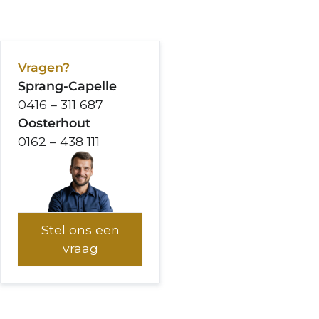
Vragen?
Sprang-Capelle
0416 – 311 687
Oosterhout
0162 – 438 111
Stel ons een
vraag