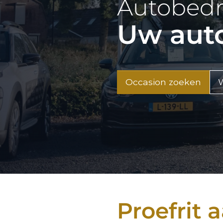
Autobedr
Uw auto
Occasion zoeken
W
Proefrit 