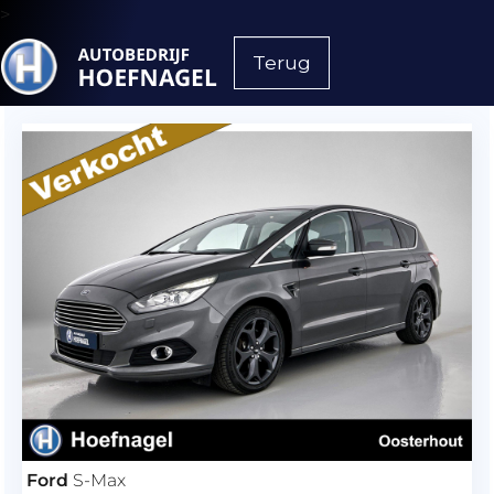
>
Terug
Ford
S-Max