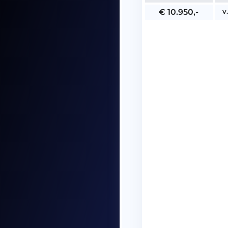
v
€ 10.950,-