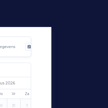
egevens
Bevestiging
us 2026
Do
Vr
Za
Zo
30
31
1
2