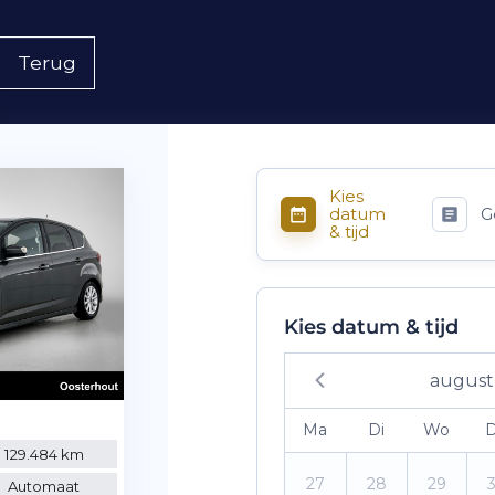
Terug
Kies
datum
G
& tijd
Kies datum & tijd
august
Ma
Di
Wo
129.484 km
27
28
29
Automaat