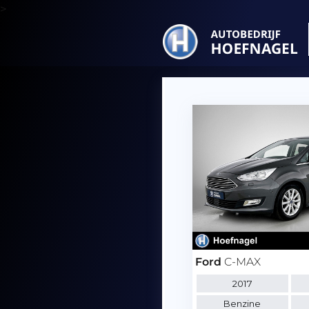
>
Ford
C-MAX
2017
Benzine