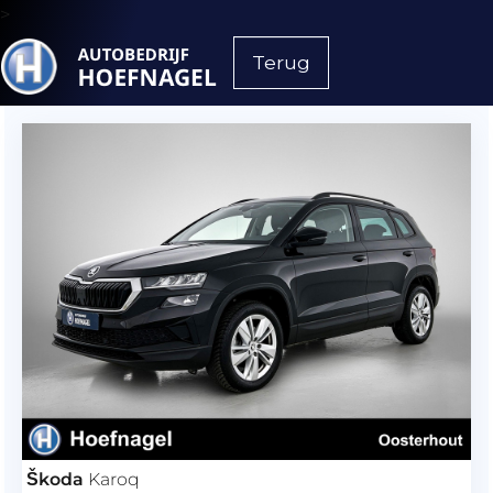
>
Terug
Škoda
Karoq