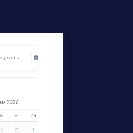
egevens
Bevestiging
us 2026
Do
Vr
Za
Zo
30
31
1
2