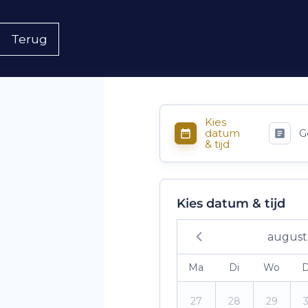
Terug
Kies
datum
G
& tijd
Kies datum & tijd
august
Ma
Di
Wo
27
28
29