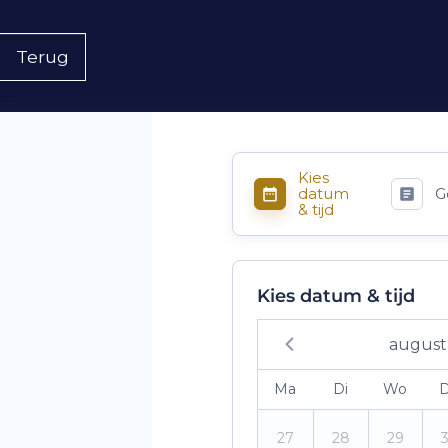
Terug
Kies
datum
G
& tijd
Kies datum & tijd
august
Ma
Di
Wo
27
28
29