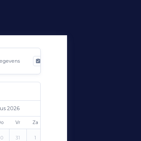
egevens
Bevestiging
us 2026
Do
Vr
Za
Zo
30
31
1
2