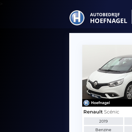
>
Renault
Scénic
2019
Benzine