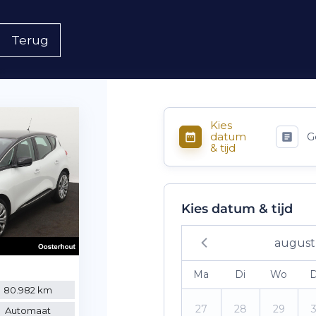
Terug
Kies
datum
G
& tijd
Kies datum & tijd
august
Ma
Di
Wo
80.982 km
27
28
29
Automaat