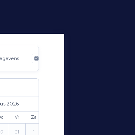
egevens
Bevestiging
us 2026
Do
Vr
Za
Zo
30
31
1
2