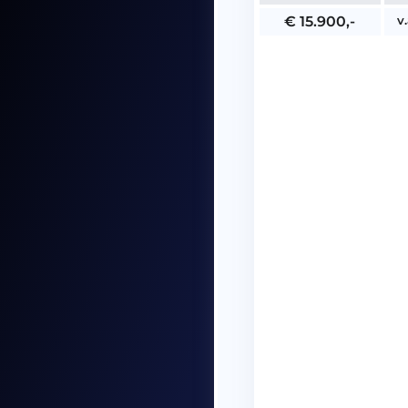
v
€ 15.900,-