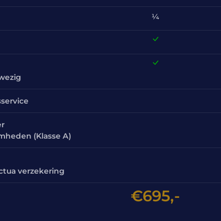
¼
nwezig
sservice
er
amheden (Klasse A)
ctua verzekering
€695,-