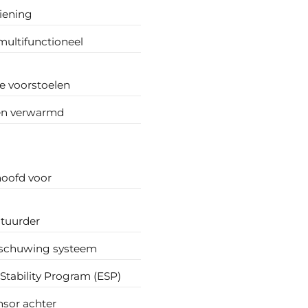
iening
multifunctioneel
 voorstoelen
en verwarmd
hoofd voor
stuurder
schuwing systeem
 Stability Program (ESP)
nsor achter