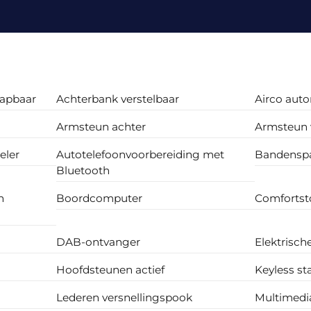
lapbaar
Achterbank verstelbaar
Airco aut
Armsteun achter
Armsteun 
eler
Autotelefoonvoorbereiding met
Bandenspa
Bluetooth
h
Boordcomputer
Comfortst
DAB-ontvanger
Elektrisch
Hoofdsteunen actief
Keyless st
Lederen versnellingspook
Multimedi