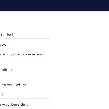
omatisch
voor
nningscontrolesysteem
oel(en)
e ramen achter
art
a-voorbereiding