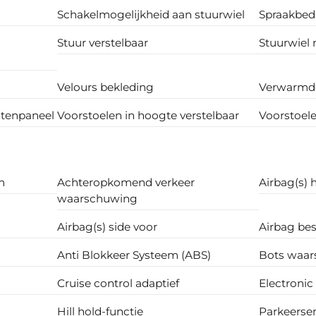
Schakelmogelijkheid aan stuurwiel
Spraakbed
Stuur verstelbaar
Stuurwiel 
Velours bekleding
Verwarmde
ntenpaneel
Voorstoelen in hoogte verstelbaar
Voorstoel
m
Achteropkomend verkeer
Airbag(s) 
waarschuwing
Airbag(s) side voor
Airbag be
Anti Blokkeer Systeem (ABS)
Bots waar
Cruise control adaptief
Electronic
Hill hold-functie
Parkeerse