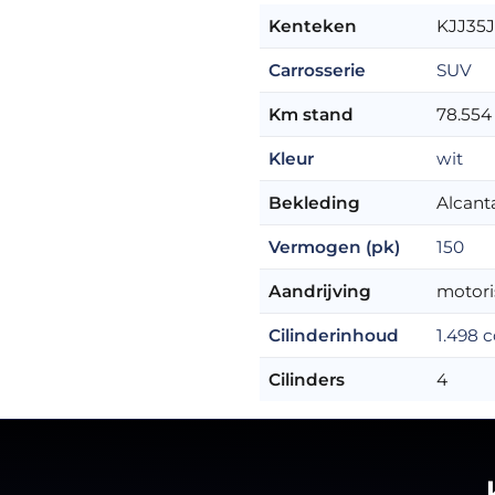
Kenteken
KJJ35
Carrosserie
SUV
Km stand
78.554
Kleur
wit
Bekleding
Alcant
Vermogen (pk)
150
Aandrijving
motori
Cilinderinhoud
1.498 c
Cilinders
4