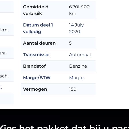
J
Gemiddeld
6,70L/100
verbruik
km
Datum deel 1
14 July
 km
volledig
2020
Aantal deuren
5
ara
Transmissie
Automaat
Brandstof
Benzine
sch
Marge/BTW
Marge
c
Vermogen
150
Kies het pakket dat bij u pas