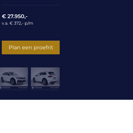
€ 27.950,-
v.a. € 372,- p/m
Plan een proefrit