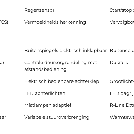
Regensensor
Start/stop
TCS)
Vermoeidheids herkenning
Vervolgbot
Buitenspiegels elektrisch inklapbaar
Buitenspie
ar
Centrale deurvergrendeling met
Dakrails
afstandsbediening
Elektrisch bedienbare achterklep
Grootlicht
LED achterlichten
LED dagrij
Mistlampen adaptief
R-Line Ext
aar
Variabele stuuroverbrenging
Warmtewer