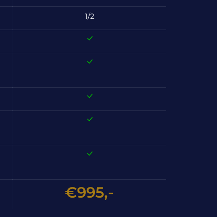
1/2
€995,-