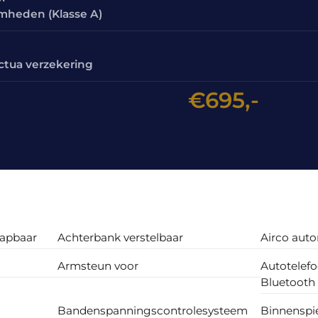
amheden (Klasse A)
ctua verzekering
€695,-
lapbaar
Achterbank verstelbaar
Airco aut
Armsteun voor
Autotelef
Bluetooth
Bandenspanningscontrolesysteem
Binnenspi