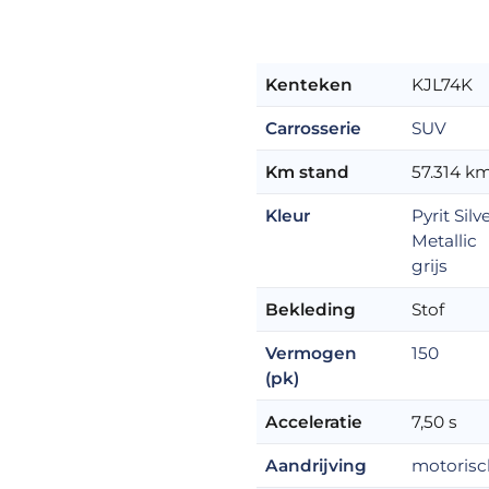
Kenteken
KJL74K
Carrosserie
SUV
Km stand
57.314 k
Kleur
Pyrit Silv
Metallic
grijs
Bekleding
Stof
Vermogen
150
(pk)
Acceleratie
7,50 s
Aandrijving
motorisc