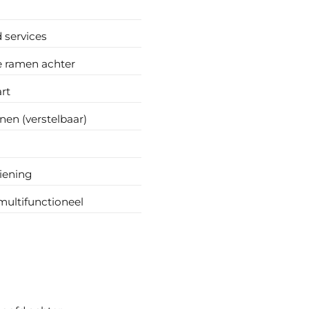
 services
e ramen achter
art
en (verstelbaar)
iening
multifunctioneel