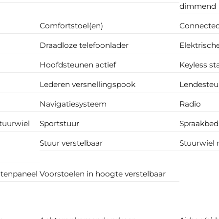
dimmend
Comfortstoel(en)
Connected
Draadloze telefoonlader
Elektrisch
Hoofdsteunen actief
Keyless st
Lederen versnellingspook
Lendesteun
Navigatiesysteem
Radio
tuurwiel
Sportstuur
Spraakbed
Stuur verstelbaar
Stuurwiel 
ntenpaneel
Voorstoelen in hoogte verstelbaar