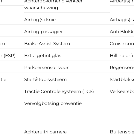
m
Achteropkomend verkeer
Airbag(s) 
waarschuwing
Airbag(s) knie
Airbag(s) 
Airbag passagier
Anti Blokk
em
Brake Assist System
Cruise con
m (ESP)
Extra getint glas
Hill hold-f
Parkeersensor voor
Regensen
tie
Start/stop systeem
Startblokk
Tractie Controle Systeem (TCS)
Verkeersbo
g
Vervolgbotsing preventie
Achteruitrijcamera
Buitenspie