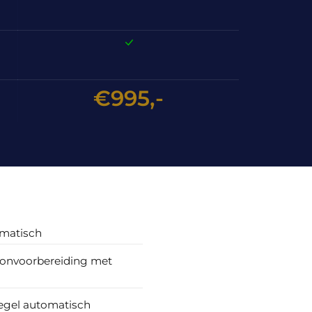
€995,-
omatisch
oonvoorbereiding met
egel automatisch