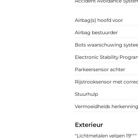
Accident Avoidance Syste
Airbag(s) hoofd voor
Airbag bestuurder
Bots waarschuwing syste
Electronic Stability Progra
Parkeersensor achter
Rijstrooksensor met correc
Stuurhulp
Vermoeidheids herkennin
Exterieur
"Lichtmetalen velgen 19"""