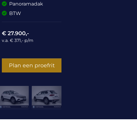
Panoramadak
BTW
€ 27.900,-
v.a. € 371,- p/m
Plan een proefrit