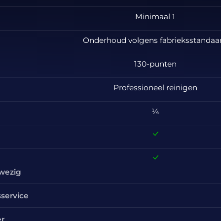
Minimaal 1
Onderhoud volgens fabrieksstandaa
130-punten
Professioneel reinigen
¼
nwezig
sservice
er