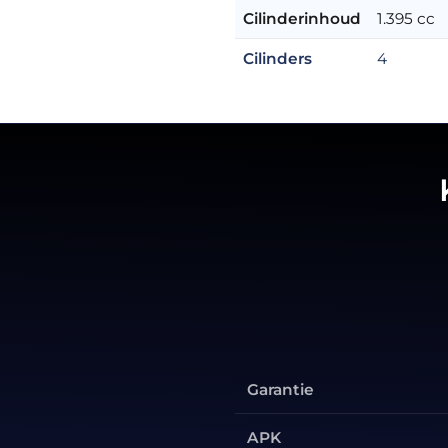
Cilinderinhoud
1.395 cc
Cilinders
4
Garantie
APK