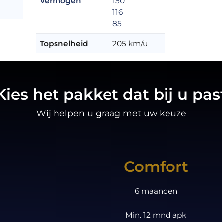
Vermogen
150
116
85
Topsnelheid
205 km/u
Kies het pakket dat bij u pas
Wij helpen u graag met uw keuze
Comfort
6 maanden
Min. 12 mnd apk