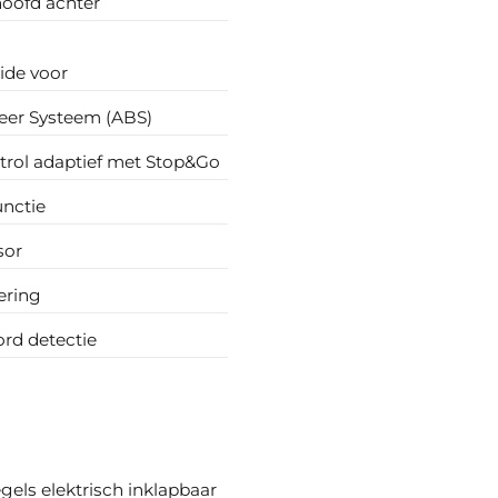
hoofd achter
side voor
eer Systeem (ABS)
trol adaptief met Stop&Go
unctie
sor
ering
rd detectie
gels elektrisch inklapbaar