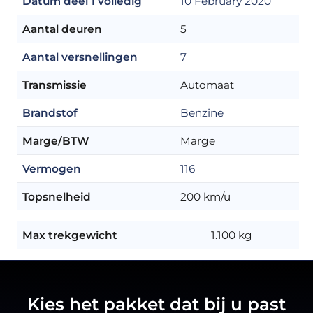
Datum deel 1 volledig
10 February 2020
Aantal deuren
5
Aantal versnellingen
7
Transmissie
Automaat
Brandstof
Benzine
Marge/BTW
Marge
Vermogen
116
Topsnelheid
200 km/u
Max trekgewicht
1.100 kg
Kies het pakket dat bij u past