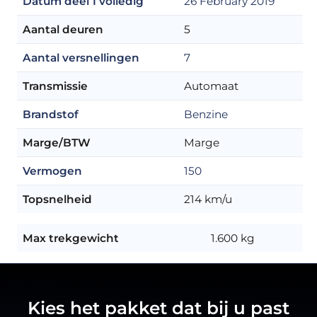
Datum deel 1 volledig
26 February 2019
Aantal deuren
5
Aantal versnellingen
7
Transmissie
Automaat
Brandstof
Benzine
Marge/BTW
Marge
Vermogen
150
Topsnelheid
214 km/u
Max trekgewicht
1.600 kg
Kies het pakket dat bij u past