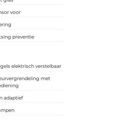
nsor voor
ering
sing preventie
gels elektrisch verstelbaar
deurvergrendeling met
ediening
 adaptief
lampen