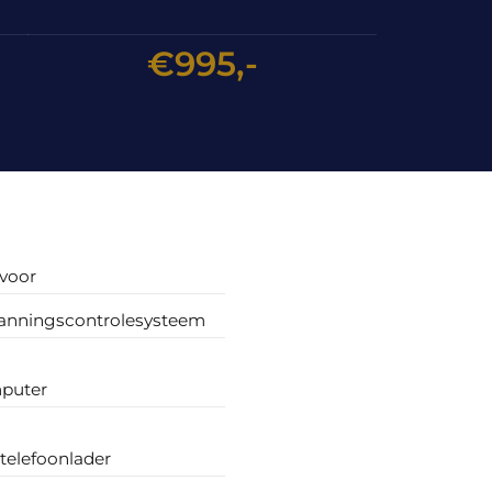
€995,-
voor
nningscontrolesysteem
puter
telefoonlader