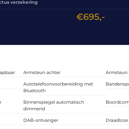
ctua verzekering
€695,-
lapbaar
Armsteun achter
Armsteun 
Autotelefoonvoorbereiding met
Bandenspa
Bluetooth
e
Binnenspiegel automatisch
Boordcom
dimmend
DAB-ontvanger
Draadloze 