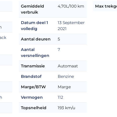
Gemiddeld
4,70L/100 km
Max trekg
verbruik
Datum deel 1
13 September
m
volledig
2021
ack
Aantal deuren
5
Aantal
7
versnellingen
Transmissie
Automaat
Brandstof
Benzine
Marge/BTW
Marge
h
Vermogen
112
Topsnelheid
193 km/u