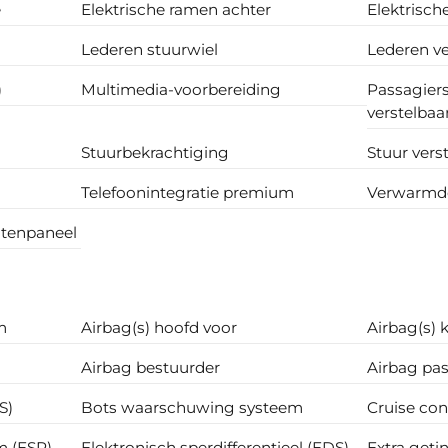
e
Elektrische ramen achter
Elektrisch
Lederen stuurwiel
Lederen v
)
Multimedia-voorbereiding
Passagiers
verstelbaa
Stuurbekrachtiging
Stuur vers
Telefoonintegratie premium
Verwarmde
ntenpaneel
m
Airbag(s) hoofd voor
Airbag(s) 
Airbag bestuurder
Airbag pas
S)
Bots waarschuwing systeem
Cruise con
m (ESP)
Elektronisch sperdifferentieel (EDS)
Extra getin