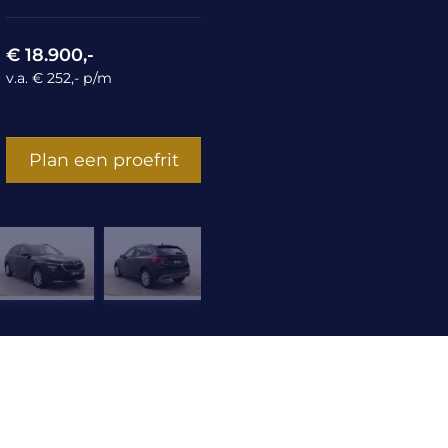
€ 18.900,-
v.a. € 252,- p/m
Plan een proefrit