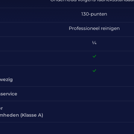
130-punten
Professioneel reinigen
¼
nwezig
sservice
er
amheden (Klasse A)