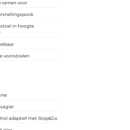
e ramen voor
ersnellingspook
stoel in hoogte
r
telbaar
 voorstoelen
knie
sagier
trol adaptief met Stop&Go
t glas