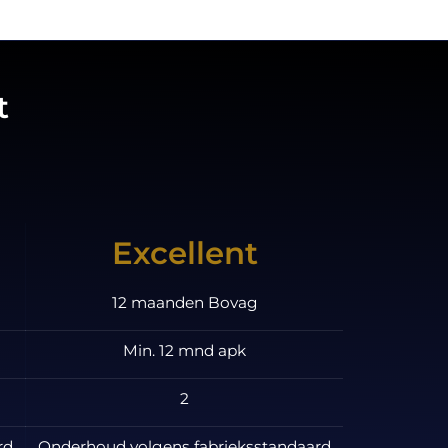
t
Excellent
12 maanden Bovag
Min. 12 mnd apk
2
rd
Onderhoud volgens fabrieksstandaard