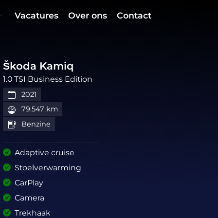
Vacatures
Over ons
Contact
Škoda Kamiq
1.0 TSI Business Edition
2021
79.547 km
Benzine
Adaptive cruise
Stoelverwarming
CarPlay
Camera
Trekhaak