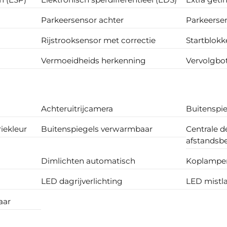
Parkeersensor achter
Parkeerse
Rijstrooksensor met correctie
Startblokk
Vermoeidheids herkenning
Vervolgbot
Achteruitrijcamera
Buitenspie
riekleur
Buitenspiegels verwarmbaar
Centrale 
afstandsb
Dimlichten automatisch
Koplampen
LED dagrijverlichting
LED mist
aar