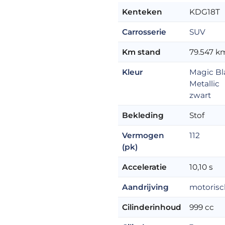
Kenteken
KDG18T
Carrosserie
SUV
Km stand
79.547 k
Kleur
Magic Bl
Metallic
zwart
Bekleding
Stof
Vermogen
112
(pk)
Acceleratie
10,10 s
Aandrijving
motorisc
Cilinderinhoud
999 cc