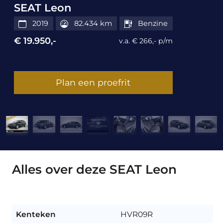
SEAT Leon
2019
82.434 km
Benzine
€ 19.950,-
v.a. € 266,- p/m
Plan een proefrit
Alles over deze SEAT Leon
Kenteken
HVR09R