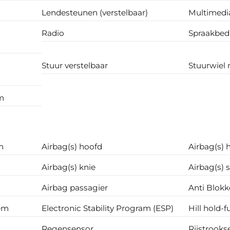
Lendesteunen (verstelbaar)
Multimedi
Radio
Spraakbed
Stuur verstelbaar
Stuurwiel 
um
m
Airbag(s) hoofd
Airbag(s) 
Airbag(s) knie
Airbag(s) 
Airbag passagier
Anti Blokk
em
Electronic Stability Program (ESP)
Hill hold-f
Regensensor
Rijstrooks