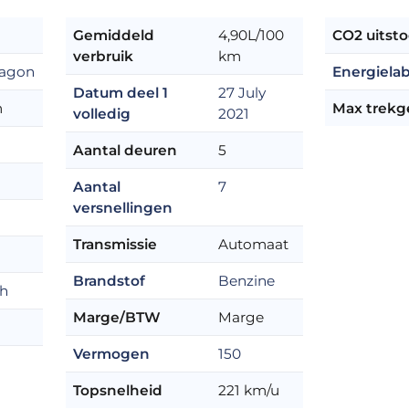
Gemiddeld
4,90L/100
CO2 uitsto
verbruik
km
wagon
Energielab
Datum deel 1
27 July
m
Max trekg
volledig
2021
Aantal deuren
5
Aantal
7
versnellingen
Transmissie
Automaat
Brandstof
Benzine
ch
Marge/BTW
Marge
Vermogen
150
Topsnelheid
221 km/u