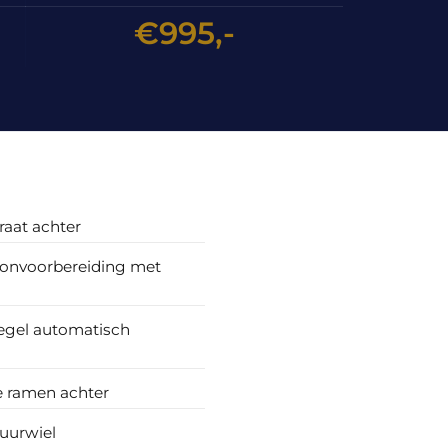
€995,-
raat achter
oonvoorbereiding met
egel automatisch
e ramen achter
uurwiel