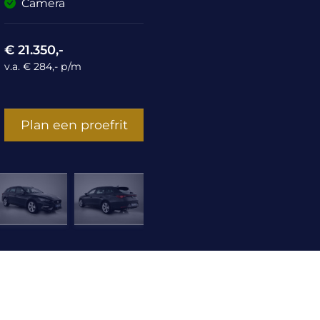
Camera
€ 21.350,-
v.a. € 284,- p/m
Plan een proefrit