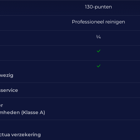
130-punten
Professioneel reinigen
¼
nwezig
sservice
er
amheden (Klasse A)
ctua verzekering