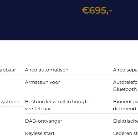
€695,-
lapbaar
Airco automatisch
Airco sepa
Armsteun voor
Autotelef
Bluetooth
esysteem
Bestuurdersstoel in hoogte
Binnenspi
verstelbaar
dimmend
DAB-ontvanger
Elektrisch
Keyless start
Lederen st