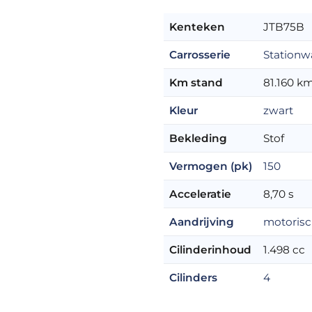
Kenteken
JTB75B
Carrosserie
Station
Km stand
81.160 k
Kleur
zwart
Bekleding
Stof
Vermogen (pk)
150
Acceleratie
8,70 s
Aandrijving
motoris
Cilinderinhoud
1.498 cc
Cilinders
4