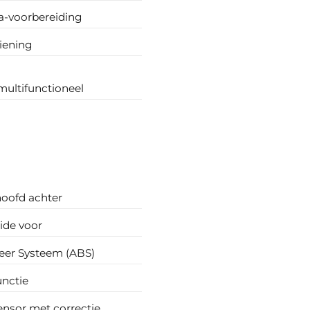
a-voorbereiding
iening
multifunctioneel
hoofd achter
side voor
eer Systeem (ABS)
unctie
ensor met correctie