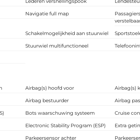
Lederen versnellingspook
Lendesteun
Navigatie full map
Passagiers
verstelbaa
Schakelmogelijkheid aan stuurwiel
Sportstoel
Stuurwiel multifunctioneel
Telefooni
m
Airbag(s) hoofd voor
Airbag(s) 
Airbag bestuurder
Airbag pas
S)
Bots waarschuwing systeem
Cruise con
Electronic Stability Program (ESP)
Extra getin
Parkeersensor achter
Parkeerse