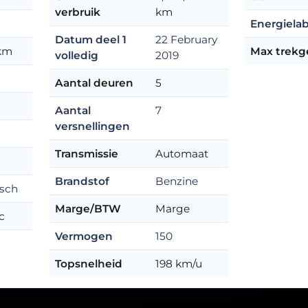
verbruik
km
Energielab
Datum deel 1
22 February
 km
Max trekg
volledig
2019
Aantal deuren
5
Aantal
7
versnellingen
Transmissie
Automaat
Brandstof
Benzine
sch
Marge/BTW
Marge
c
Vermogen
150
Topsnelheid
198 km/u