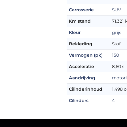
Carrosserie
SUV
Km stand
71.321
Kleur
grijs
Bekleding
Stof
Vermogen (pk)
150
Acceleratie
8,60 s
Aandrijving
motori
Cilinderinhoud
1.498 c
Cilinders
4