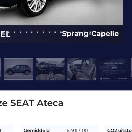
eze SEAT Ateca
L
Gemiddeld
6,40L/100
CO2 uitsto