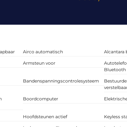
lapbaar
Airco automatisch
Alcantara 
Armsteun voor
Autotelef
Bluetooth
Bandenspanningscontrolesysteem
Bestuurder
verstelbaa
h
Boordcomputer
Elektrisch
Hoofdsteunen actief
Keyless st