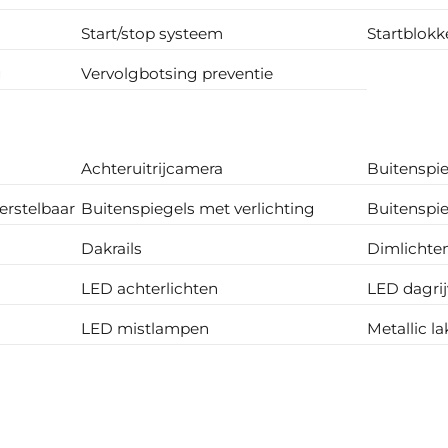
Start/stop systeem
Startblokk
g
Vervolgbotsing preventie
Achteruitrijcamera
Buitenspie
erstelbaar
Buitenspiegels met verlichting
Buitenspi
Dakrails
Dimlichte
LED achterlichten
LED dagrij
LED mistlampen
Metallic la