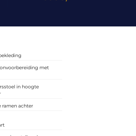
bekleding
oonvoorbereiding met
sstoel in hoogte
r
e ramen achter
art