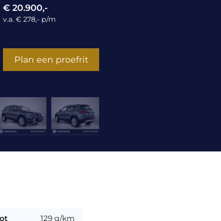
€ 20.900,-
v.a. € 278,- p/m
Plan een proefrit
ot
129 g/km