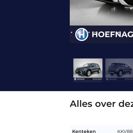
Alles over d
Kenteken
KKV88