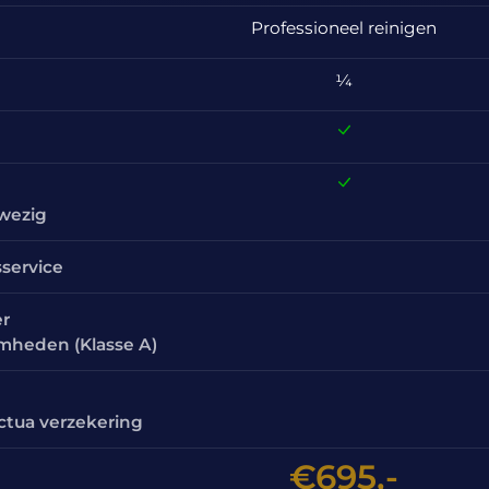
Professioneel reinigen
¼
nwezig
sservice
er
amheden (Klasse A)
ctua verzekering
€695,-