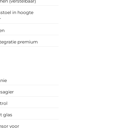
en (verstelbaar)
stoel in hoogte
r
en
ntegratie premium
knie
sagier
trol
t glas
nsor voor