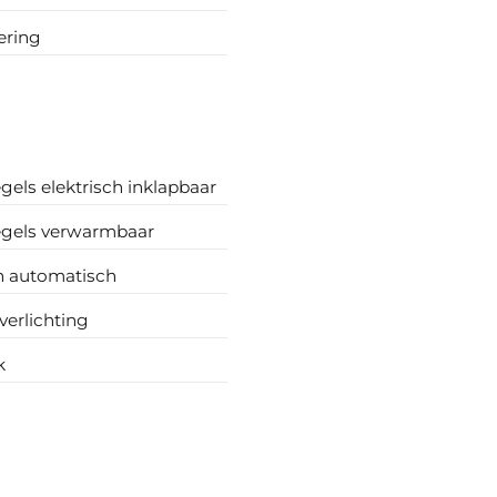
ering
gels elektrisch inklapbaar
egels verwarmbaar
n automatisch
verlichting
k