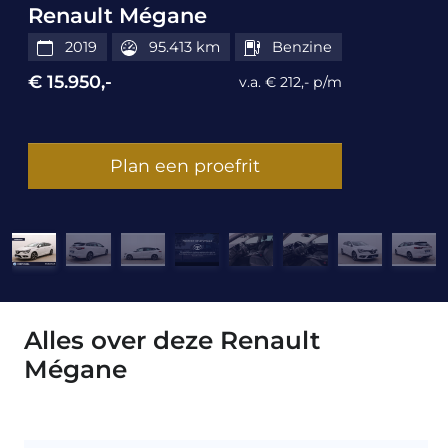
Renault Mégane
2019
95.413 km
Benzine
€ 15.950,-
v.a. € 212,- p/m
Plan een proefrit
Alles over deze Renault
Mégane