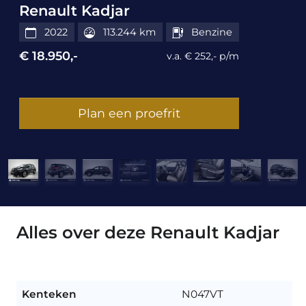
Renault Kadjar
2022
113.244 km
Benzine
€ 18.950,-
v.a. € 252,- p/m
Plan een proefrit
Alles over deze Renault Kadjar
Kenteken
N047VT