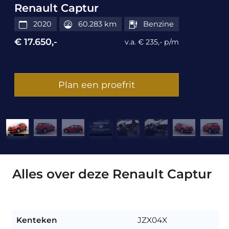
Renault Captur
2020
60.283 km
Benzine
€ 17.650,-
v.a. € 235,- p/m
Plan een proefrit
Alles over deze Renault Captur
Kenteken
JZX04X