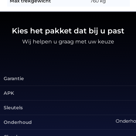
Max trekgewicht
760 kg
Kies het pakket dat bij u past
Wij helpen u graag met uw keuze
Garantie
APK
Sleutels
Onderhou
Onderhoud