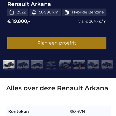
Renault Arkana
2022
58.996 km
Hybride Benzine
€ 19.800,-
v.a. € 264,- p/m
Plan een proefrit
Alles over deze Renault Arkana
Kenteken
S534VN