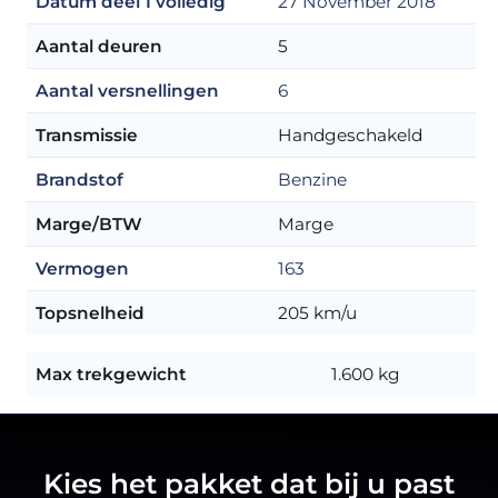
Datum deel 1 volledig
27 November 2018
Aantal deuren
5
Aantal versnellingen
6
Transmissie
Handgeschakeld
Brandstof
Benzine
Marge/BTW
Marge
Vermogen
163
Topsnelheid
205 km/u
Max trekgewicht
1.600 kg
Kies het pakket dat bij u past