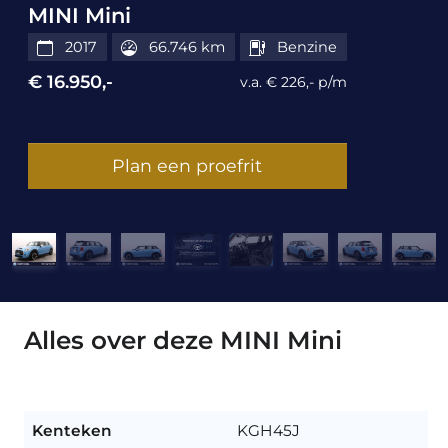
MINI Mini
2017
66.746 km
Benzine
€ 16.950,-
v.a. € 226,- p/m
Plan een proefrit
Alles over deze MINI Mini
Kenteken
KGH45J