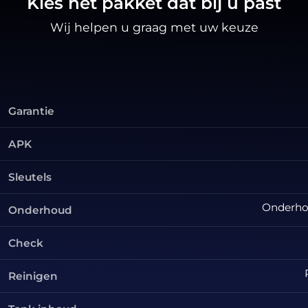
Kies het pakket dat bij u past
Wij helpen u graag met uw keuze
Garantie
APK
Sleutels
Onderhou
Onderhoud
Check
Reinigen