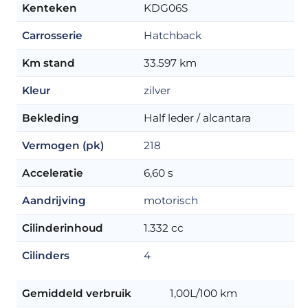
Kenteken
KDG06S
Carrosserie
Hatchback
Km stand
33.597 km
Kleur
zilver
Bekleding
Half leder / alcantara
Vermogen (pk)
218
Acceleratie
6,60 s
Aandrijving
motorisch
Cilinderinhoud
1.332 cc
Cilinders
4
Gemiddeld verbruik
1,00L/100 km