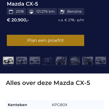
Mazda CX-5
2018
121.276 km
Benzine
€ 20.900,-
v.a. € 278,- p/m
Plan een proefrit
Alles over deze Mazda CX-5
Kenteken
KPG80X