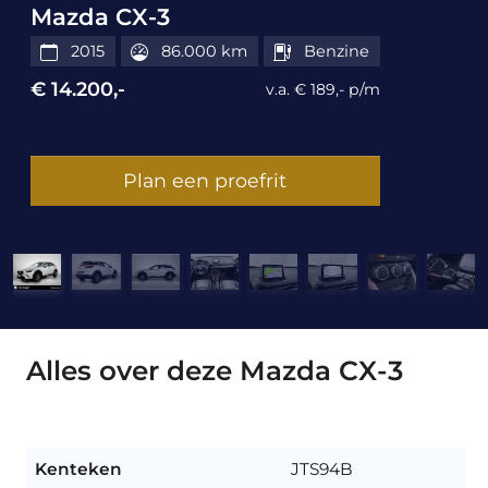
Mazda CX-3
2015
86.000 km
Benzine
€ 14.200,-
v.a. € 189,- p/m
Plan een proefrit
Alles over deze Mazda CX-3
Kenteken
JTS94B