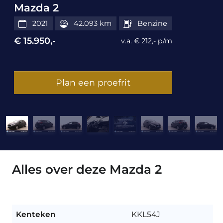
Mazda 2
2021
42.093 km
Benzine
€ 15.950,-
v.a. € 212,- p/m
Plan een proefrit
Alles over deze Mazda 2
Kenteken
KKL54J