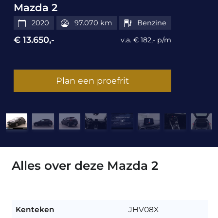
Mazda 2
2020
97.070 km
Benzine
€ 13.650,-
v.a. € 182,- p/m
Plan een proefrit
Alles over deze Mazda 2
Kenteken
JHV08X