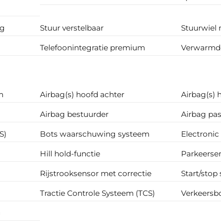
ng
Stuur verstelbaar
Stuurwiel 
Telefoonintegratie premium
Verwarmde
m
Airbag(s) hoofd achter
Airbag(s) 
Airbag bestuurder
Airbag pas
S)
Bots waarschuwing systeem
Electronic
Hill hold-functie
Parkeerse
Rijstrooksensor met correctie
Start/stop
Tractie Controle Systeem (TCS)
Verkeersbo
g