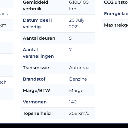
Gemiddeld
6,10L/100
CO2 uitsto
verbruik
km
back
Energielab
Datum deel 1
20 July
 km
Max trekg
volledig
2021
Aantal deuren
5
Aantal
7
versnellingen
Transmissie
Automaat
Brandstof
Benzine
sch
Marge/BTW
Marge
c
Vermogen
140
Topsnelheid
206 km/u