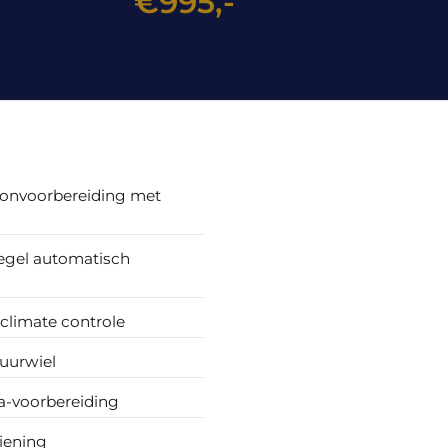
€995,-
oonvoorbereiding met
egel automatisch
 climate controle
uurwiel
a-voorbereiding
iening