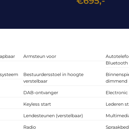
€695,-
lapbaar
Armsteun voor
Autotelef
Bluetooth
esysteem
Bestuurdersstoel in hoogte
Binnenspi
verstelbaar
dimmend
DAB-ontvanger
Electronic
Keyless start
Lederen st
Lendesteunen (verstelbaar)
Multimedi
Radio
Spraakbed