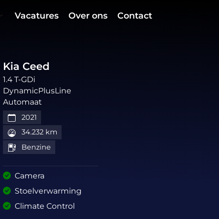
Vacatures
Over ons
Contact
Kia Ceed
1.4 T-GDi
DynamicPlusLine
Automaat
2021
34.232 km
Benzine
Camera
Stoelverwarming
Climate Control