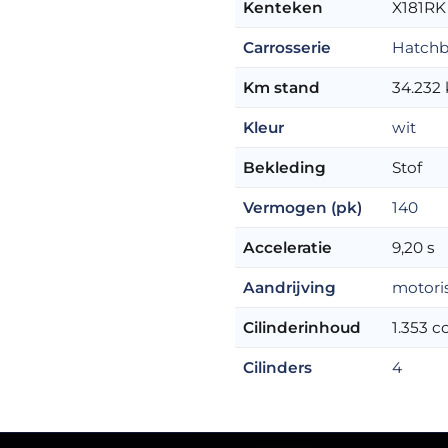
Kenteken
X181RK
Carrosserie
Hatch
Km stand
34.232
Kleur
wit
Bekleding
Stof
Vermogen (pk)
140
Acceleratie
9,20 s
Aandrijving
motori
Cilinderinhoud
1.353 c
Cilinders
4