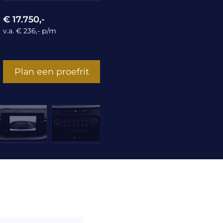
€ 17.750,-
v.a. € 236,- p/m
Plan een proefrit