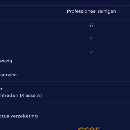
Professioneel reinigen
¼
nwezig
sservice
er
amheden (Klasse A)
ctua verzekering