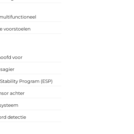
multifunctioneel
 voorstoelen
hoofd voor
sagier
 Stability Program (ESP)
nsor achter
 systeem
rd detectie