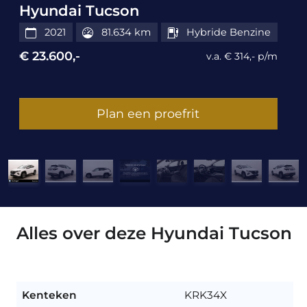
Hyundai Tucson
2021
81.634 km
Hybride Benzine
€ 23.600,-
v.a. € 314,- p/m
Plan een proefrit
Alles over deze Hyundai Tucson
Kenteken
KRK34X