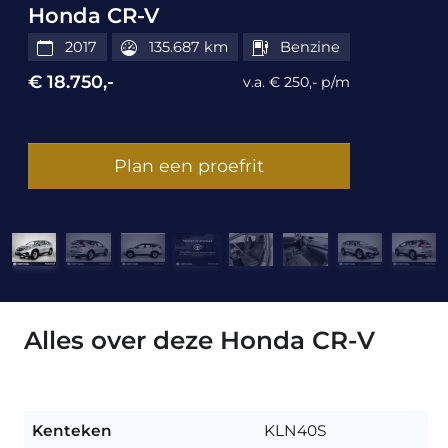
Honda CR-V
2017
135.687 km
Benzine
€ 18.750,-
v.a. € 250,- p/m
Plan een proefrit
Alles over deze Honda CR-V
Kenteken
KLN40S