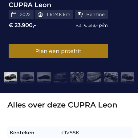
CUPRA Leon
2022
116.248 km
Benzine
€ 23.900,-
v.a. € 318,- p/m
Plan een proefrit
Alles over deze CUPRA Leon
Kenteken
KJV88K