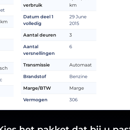
verbruik
km
let
Datum deel 1
29 June
 km
volledig
2015
Aantal deuren
3
Aantal
6
versnellingen
Transmissie
Automaat
sch
Brandstof
Benzine
cc
Marge/BTW
Marge
Vermogen
306
Kies het pakket dat bij u pas