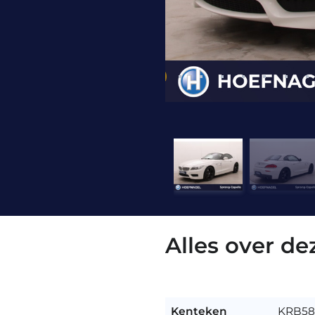
Alles over d
Kenteken
KRB5