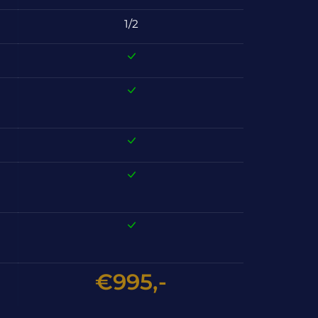
1/2
€995,-