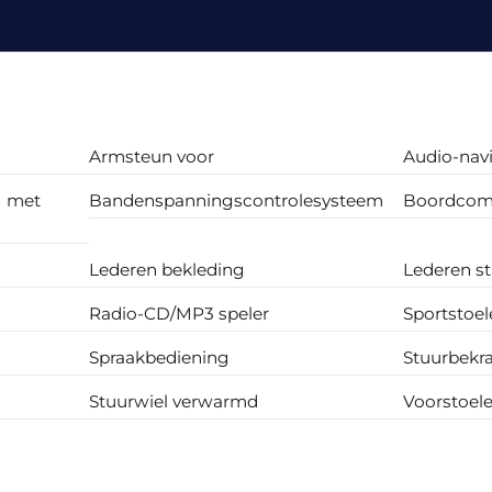
Armsteun voor
Audio-navi
g met
Bandenspanningscontrolesysteem
Boordcom
Lederen bekleding
Lederen st
Radio-CD/MP3 speler
Sportstoel
Spraakbediening
Stuurbekr
Stuurwiel verwarmd
Voorstoel