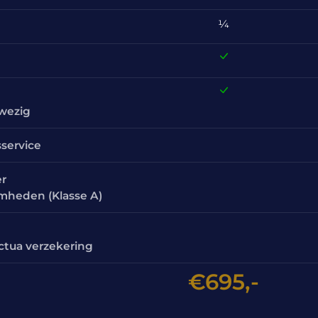
¼
nwezig
sservice
er
amheden (Klasse A)
ctua verzekering
€695,-