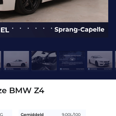
eze BMW Z4
8G
Gemiddeld
9,00L/100