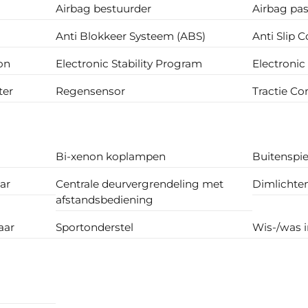
Airbag bestuurder
Airbag pas
Anti Blokkeer Systeem (ABS)
Anti Slip C
ion
Electronic Stability Program
Electronic
ter
Regensensor
Tractie Co
Bi-xenon koplampen
Buitenspie
ar
Centrale deurvergrendeling met
Dimlichte
afstandsbediening
aar
Sportonderstel
Wis-/was i