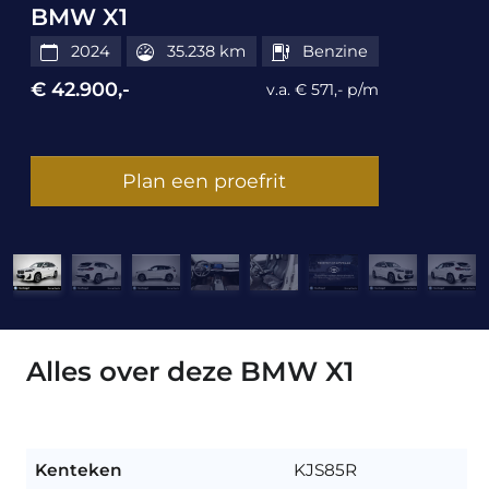
BMW X1
2024
35.238 km
Benzine
€ 42.900,-
v.a. € 571,- p/m
Plan een proefrit
Alles over deze BMW X1
Kenteken
KJS85R