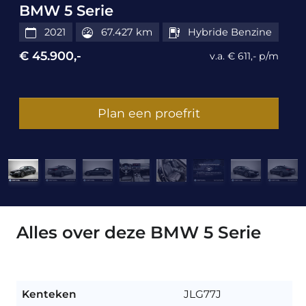
BMW 5 Serie
2021
67.427 km
Hybride Benzine
€ 45.900,-
v.a. € 611,- p/m
Plan een proefrit
Alles over deze BMW 5 Serie
Kenteken
JLG77J