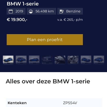
BMW 1-serie
2019
56.498 km
Benzine
€ 19.900,-
v.a. € 265,- p/m
Plan een proefrit
Alles over deze BMW 1-serie
Kenteken
ZP554V