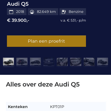
Audi Q5
2018
82.649 km
Benzine
€ 39.900,-
v.a. € 531,- p/m
Plan een proefrit
Alles over deze Audi Q5
Kenteken
KPT01P