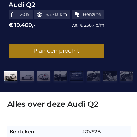
Audi Q2
2019
85.713 km
Benzine
€ 19.400,-
v.a. € 258,- p/m
Plan een proefrit
Alles over deze Audi Q2
Kenteken
JGV92B