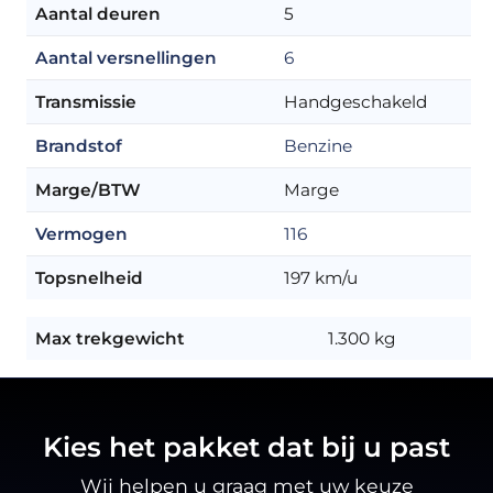
Aantal deuren
5
Aantal versnellingen
6
Transmissie
Handgeschakeld
Brandstof
Benzine
Marge/BTW
Marge
Vermogen
116
Topsnelheid
197 km/u
Max trekgewicht
1.300 kg
Kies het pakket dat bij u past
Wij helpen u graag met uw keuze