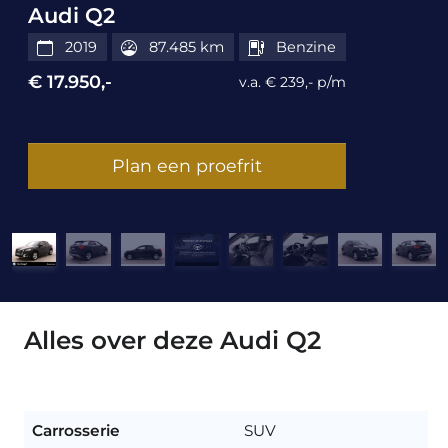
Audi Q2
2019
87.485 km
Benzine
€ 17.950,-
v.a. € 239,- p/m
Plan een proefrit
Alles over deze Audi Q2
Carrosserie
SUV