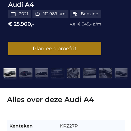
Audi A4
2021
112.989 km
Benzine
€ 25.900,-
v.a. € 345,- p/m
Plan een proefrit
Alles over deze Audi A4
Kenteken
KRZ27P