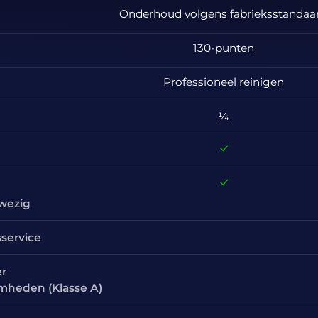
Onderhoud volgens fabrieksstandaa
130-punten
Professioneel reinigen
¼
nwezig
sservice
er
amheden (Klasse A)