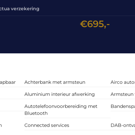
ctua verzekering
€695,-
lapbaar
Achterbank met armsteun
Airco aut
Aluminium interieur afwerking
Armsteun 
Autotelefoonvoorbereiding met
Bandenspa
Bluetooth
h
Connected services
DAB-ontv