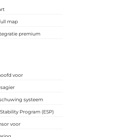
art
full map
ntegratie premium
hoofd voor
sagier
schuwing systeem
 Stability Program (ESP)
nsor voor
ering