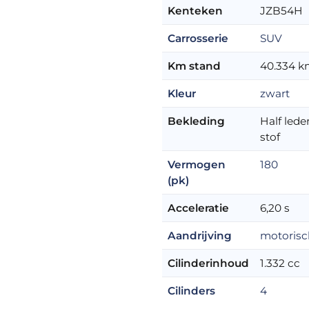
Kenteken
JZB54H
Carrosserie
SUV
Km stand
40.334 
Kleur
zwart
Bekleding
Half leder
stof
Vermogen
180
(pk)
Acceleratie
6,20 s
Aandrijving
motorisc
Cilinderinhoud
1.332 cc
Cilinders
4