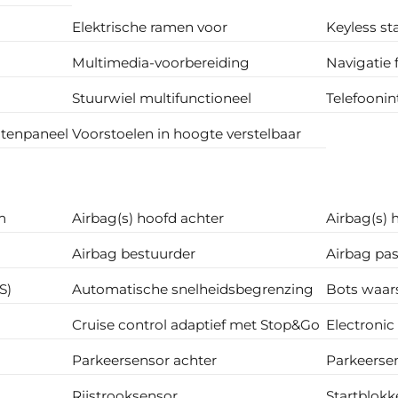
Elektrische ramen voor
Keyless st
Multimedia-voorbereiding
Navigatie 
Stuurwiel multifunctioneel
Telefooni
ntenpaneel
Voorstoelen in hoogte verstelbaar
m
Airbag(s) hoofd achter
Airbag(s) 
Airbag bestuurder
Airbag pas
S)
Automatische snelheidsbegrenzing
Bots waar
Cruise control adaptief met Stop&Go
Electronic
Parkeersensor achter
Parkeerse
Rijstrooksensor
Startblokk