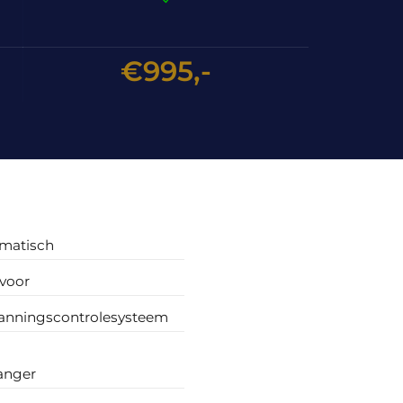
€995,-
omatisch
voor
nningscontrolesysteem
anger