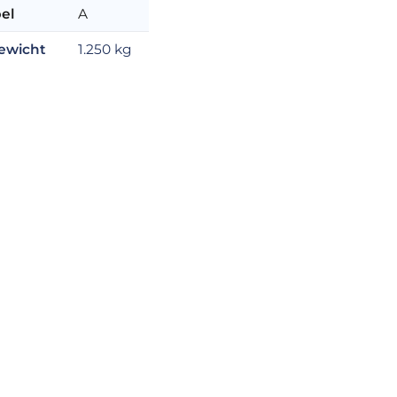
el
A
ewicht
1.250 kg