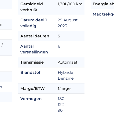
Gemiddeld
1,30L/100 km
Energielab
verbruik
Max trekg
Datum deel 1
29 August
km
volledig
2023
Aantal deuren
5
 /
Aantal
6
versnellingen
Transmissie
Automaat
Brandstof
Hybride
Benzine
h
Marge/BTW
Marge
Vermogen
180
122
90