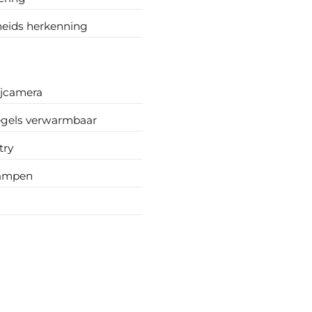
eids herkenning
ijcamera
egels verwarmbaar
try
lampen