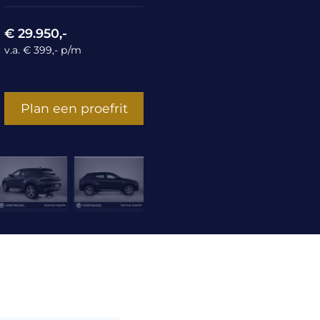
€ 29.950,-
v.a. € 399,- p/m
Plan een proefrit