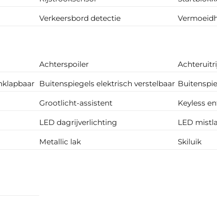
Verkeersbord detectie
Vermoeidh
"
Achterspoiler
Achteruitr
inklapbaar
Buitenspiegels elektrisch verstelbaar
Buitenspi
Grootlicht-assistent
Keyless en
LED dagrijverlichting
LED mist
Metallic lak
Skiluik