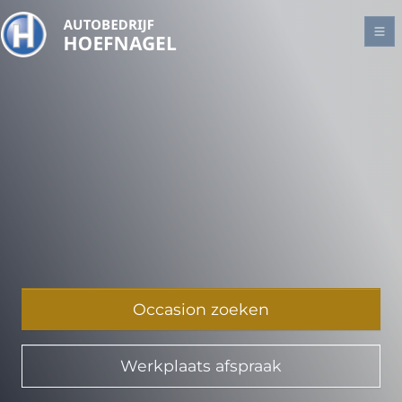
Occasion zoeken
Werkplaats afspraak