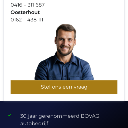
0416 – 311 687
Oosterhout
0162 – 438 111
Stel ons een vraag
30 jaar gerenommeerd BOVAG
autobedrijf