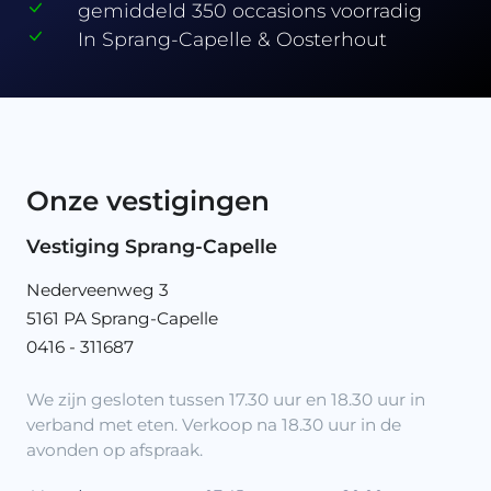
gemiddeld 350 occasions voorradig
In Sprang-Capelle & Oosterhout
Onze vestigingen
Vestiging Sprang-Capelle
Nederveenweg 3
5161 PA Sprang-Capelle
0416 - 311687
We zijn gesloten tussen 17.30 uur en 18.30 uur in
verband met eten. Verkoop na 18.30 uur in de
avonden op afspraak.